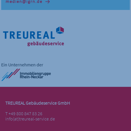
medien@igrn.de
Ein Unternehmen der
TREUREAL Gebäudeservice GmbH
T +49 800 847 83 26
info(at)treureal-service.de