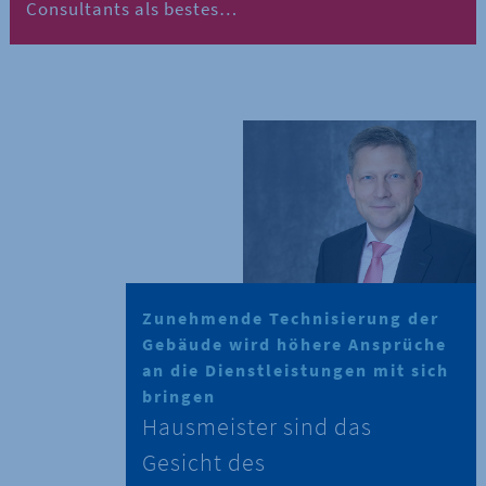
Consultants als bestes…
Zunehmende Technisierung der
Gebäude wird höhere Ansprüche
an die Dienstleistungen mit sich
bringen
Hausmeister sind das
Gesicht des